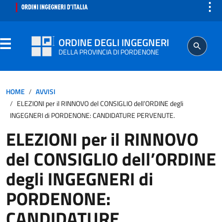
⋮
ORDINE DEGLI INGEGNERI
DELLA PROVINCIA DI PORDENONE
ORDINE
HOME
AVVISI
ELEZIONI per il RINNOVO del CONSIGLIO dell’ORDINE degli
SEGRETERIA
INGEGNERI di PORDENONE: CANDIDATURE PERVENUTE.
ELEZIONI per il RINNOVO
ISCRITTO
del CONSIGLIO dell’ORDINE
PROFESSIONE
degli INGEGNERI di
PORDENONE:
AGGIORNAMENTO PROFESSIONALE
CANDIDATURE