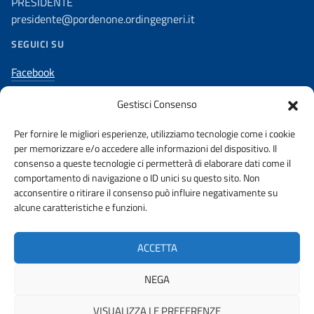
PRESIDENTE
presidente@pordenone.ordingegneri.it
SEGUICI SU
Facebook
Twitter
Gestisci Consenso
Youtube
Per fornire le migliori esperienze, utilizziamo tecnologie come i cookie
Instagram
per memorizzare e/o accedere alle informazioni del dispositivo. Il
Linkedin
consenso a queste tecnologie ci permetterà di elaborare dati come il
comportamento di navigazione o ID unici su questo sito. Non
acconsentire o ritirare il consenso può influire negativamente su
alcune caratteristiche e funzioni.
AMMINISTRAZIONE TRASPARENTE
PRIVACY POLICY
ACCETTA
URP
NEGA
VISUALIZZA LE PREFERENZE
© 2026 ORDINE DEGLI INGEGNERI DELLA PROVINCIA DI PORDENONE |