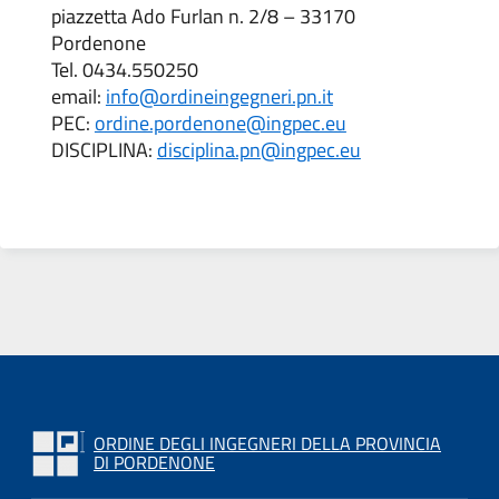
piazzetta Ado Furlan n. 2/8 – 33170
Pordenone
Tel. 0434.550250
email:
info@ordineingegneri.pn.it
PEC:
ordine.pordenone@ingpec.eu
DISCIPLINA:
disciplina.pn@ingpec.eu
ORDINE DEGLI INGEGNERI DELLA PROVINCIA
DI PORDENONE