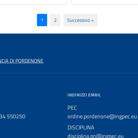
1
2
Successivo »
NCIA DI PORDENONE
INDIRIZZI EMAIL
PEC
434 550250
ordine.pordenone@ingpec.eu
DISCIPLINA
disciplina.pn@ingpec.eu