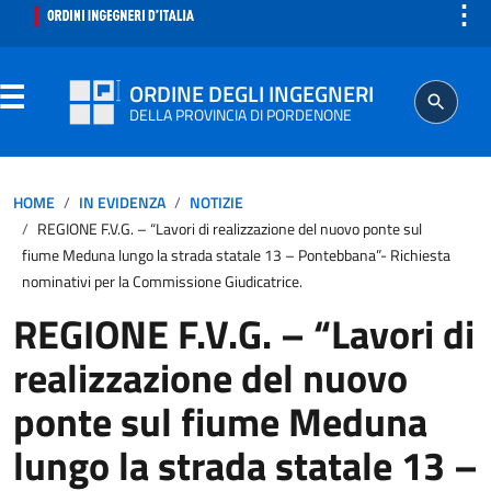
⋮
ORDINE DEGLI INGEGNERI
DELLA PROVINCIA DI PORDENONE
ORDINE
HOME
IN EVIDENZA
NOTIZIE
REGIONE F.V.G. – “Lavori di realizzazione del nuovo ponte sul
SEGRETERIA
fiume Meduna lungo la strada statale 13 – Pontebbana”- Richiesta
nominativi per la Commissione Giudicatrice.
ISCRITTO
REGIONE F.V.G. – “Lavori di
realizzazione del nuovo
PROFESSIONE
ponte sul fiume Meduna
AGGIORNAMENTO PROFESSIONALE
lungo la strada statale 13 –