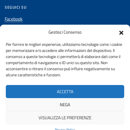
SEGUICI SU
Facebook
Twitter
Gestisci Consenso
Youtube
Per fornire le migliori esperienze, utilizziamo tecnologie come i cookie
Instagram
per memorizzare e/o accedere alle informazioni del dispositivo. Il
Linkedin
consenso a queste tecnologie ci permetterà di elaborare dati come il
comportamento di navigazione o ID unici su questo sito. Non
acconsentire o ritirare il consenso può influire negativamente su
alcune caratteristiche e funzioni.
AMMINISTRAZIONE TRASPARENTE
PRIVACY POLICY
ACCETTA
URP
NEGA
VISUALIZZA LE PREFERENZE
© 2026 ORDINE DEGLI INGEGNERI DELLA PROVINCIA DI PORDENONE |
FONDAZIONE CNI
Privacy Policy