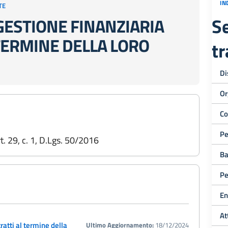
IN
TE
Se
GESTIONE FINANZIARIA
 TERMINE DELLA LORO
t
Di
Or
Co
Pe
art. 29, c. 1, D.Lgs. 50/2016
Ba
Pe
En
At
ratti al termine della
Ultimo Aggiornamento:
18/12/2024