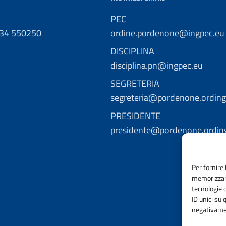
PEC
434 550250
ordine.pordenone@ingpec.eu
DISCIPLINA
disciplina.pn@ingpec.eu
SEGRETERIA
segreteria@pordenone.ordinge
PRESIDENTE
presidente@pordenone.ording
Per fornire 
memorizzare
tecnologie 
ID unici su 
negativamen