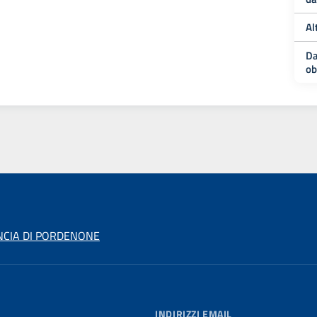
Al
Da
ob
NCIA DI PORDENONE
INDIRIZZI EMAIL