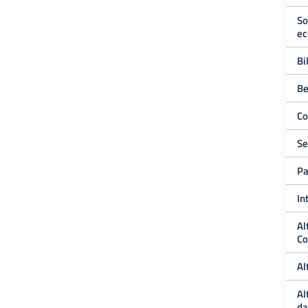
So
ec
Bi
Be
Co
Se
Pa
In
Al
Co
Al
Al
da